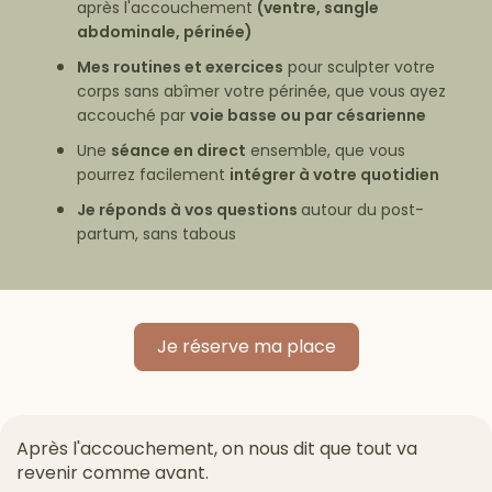
après l'accouchement
(ventre, sangle
abdominale, périnée)
Mes routines et exercices
pour sculpter votre
corps sans abîmer votre périnée, que vous ayez
accouché par
voie basse ou par césarienne
Une
séance en direct
ensemble, que vous
pourrez facilement
intégrer à votre quotidien
Je réponds à vos questions
autour du post-
partum, sans tabous
Je réserve ma place
Après l'accouchement, on nous dit que tout va
revenir comme avant.