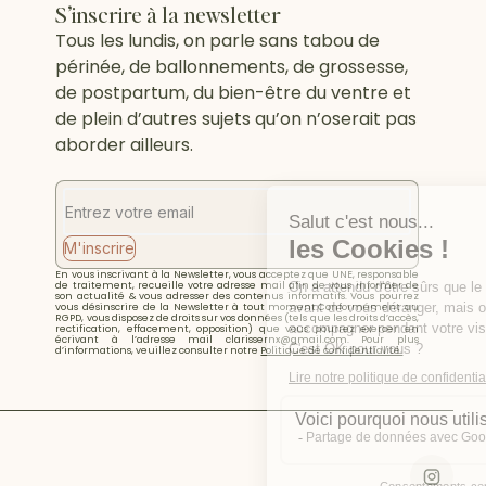
S’inscrire à la newsletter
Tous les lundis, on parle sans tabou de
périnée, de ballonnements, de grossesse,
de postpartum, du bien-être du ventre et
de plein d’autres sujets qu’on n’oserait pas
aborder ailleurs.
M'inscrire
En vous inscrivant à la Newsletter, vous acceptez que UNE, responsable
de traitement, recueille votre adresse mail afin de vous informer de
son actualité & vous adresser des contenus informatifs. Vous pourrez
vous désinscrire de la Newsletter à tout moment.Conformément au
RGPD, vous disposez de droits sur vos données (tels que les droits d’accès,
rectification, effacement, opposition) que vous pourrez exercer en
écrivant à l’adresse mail clarissernx@gmail.com. Pour plus
d’informations, veuillez consulter notre
Politique de confidentialité.