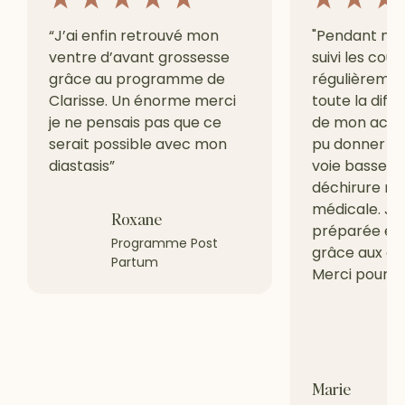
“J’ai enfin retrouvé mon
"Pendant ma g
ventre d’avant grossesse
suivi les cour
grâce au programme de
régulièrement
Clarisse. Un énorme merci
toute la diffé
je ne pensais pas que ce
de mon accou
serait possible avec mon
pu donner na
diastasis”
voie basse s
déchirure ni 
médicale. Je
Roxane
préparée et 
Programme Post
grâce aux cou
Partum
Merci pour to
Marie