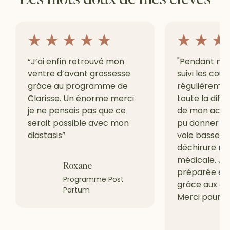
“J’ai enfin retrouvé mon
"Pendant ma g
ventre d’avant grossesse
suivi les cour
grâce au programme de
régulièrement
Clarisse. Un énorme merci
toute la diffé
je ne pensais pas que ce
de mon accou
serait possible avec mon
pu donner na
diastasis”
voie basse s
déchirure ni 
médicale. Je
Roxane
préparée et 
Programme Post
grâce aux cou
Partum
Merci pour to