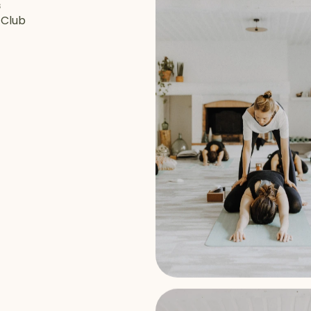
s
e Club