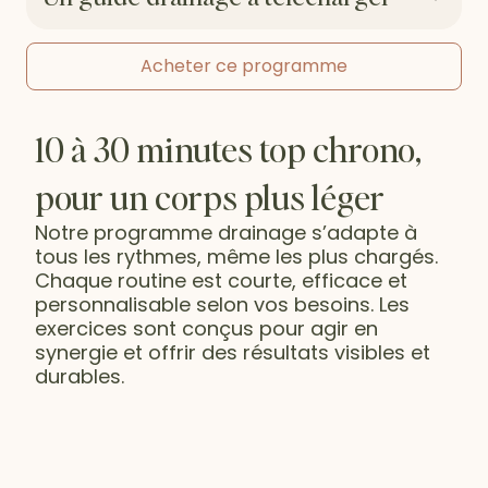
Le drainage du ventre associé à des
mouvements doux aide à relâcher
les tensions et à soutenir une
Acheter ce programme
Un carnet complet pour prolonger
digestion plus fluide, tout en
les effets du programme
affinant progressivement la
silhouette.
10 à 30 minutes top chrono,
pour un corps plus léger
Notre programme drainage s’adapte à
tous les rythmes, même les plus chargés.
Chaque routine est courte, efficace et
personnalisable selon vos besoins. Les
exercices sont conçus pour agir en
synergie et offrir des résultats visibles et
durables.