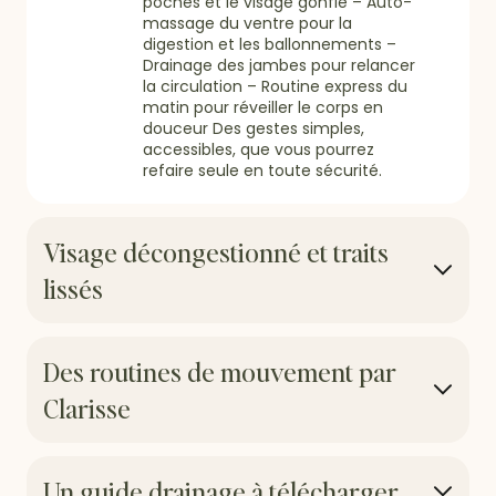
poches et le visage gonflé – Auto-
massage du ventre pour la
digestion et les ballonnements –
Drainage des jambes pour relancer
la circulation – Routine express du
matin pour réveiller le corps en
douceur Des gestes simples,
accessibles, que vous pourrez
refaire seule en toute sécurité.
Visage décongestionné et traits
lissés
Les routines ciblées permettent de
Des routines de mouvement par
réduire les poches, le visage gonflé
Clarisse
et les signes de fatigue. En quelques
minutes par jour, vos traits sont plus
frais, votre peau paraît plus
lumineuse et votre visage plus
Ballonnements, inconfort digestif…
Un guide drainage à télécharger
reposé.