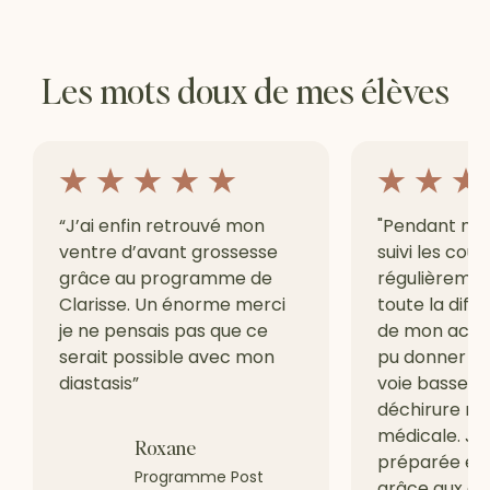
Les mots doux de mes élèves
“J’ai enfin retrouvé mon
"Pendant ma g
ventre d’avant grossesse
suivi les cour
grâce au programme de
régulièrement
Clarisse. Un énorme merci
toute la diffé
je ne pensais pas que ce
de mon accou
serait possible avec mon
pu donner na
diastasis”
voie basse s
déchirure ni 
médicale. Je
Roxane
préparée et 
Programme Post
grâce aux cou