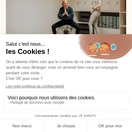
Ménopause
5 min
10/1/26
Les bienfaits de la musculation à la
ménopause
La musculation pendant la ménopause aide à
préserver la masse musculaire, stimuler le
métabolisme, réduire les douleurs articulaires et
améliorer la posture. Pas besoin de soulever lourd :
ce qui...
Lire l’article