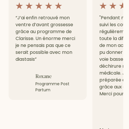
“J’ai enfin retrouvé mon
"Pendant ma g
ventre d’avant grossesse
suivi les cour
grâce au programme de
régulièrement
Clarisse. Un énorme merci
toute la diffé
je ne pensais pas que ce
de mon accou
serait possible avec mon
pu donner na
diastasis”
voie basse s
déchirure ni 
médicale. Je
Roxane
préparée et 
Programme Post
grâce aux cou
Partum
Merci pour to