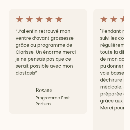
“J’ai enfin retrouvé mon
"Pendant ma g
ventre d’avant grossesse
suivi les cour
grâce au programme de
régulièrement
Clarisse. Un énorme merci
toute la diffé
je ne pensais pas que ce
de mon accou
serait possible avec mon
pu donner na
diastasis”
voie basse s
déchirure ni 
médicale. Je
Roxane
préparée et 
Programme Post
grâce aux cou
Partum
Merci pour to