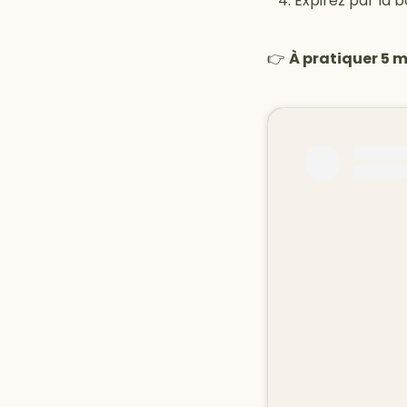
Expirez par la 
👉
À pratiquer 5 