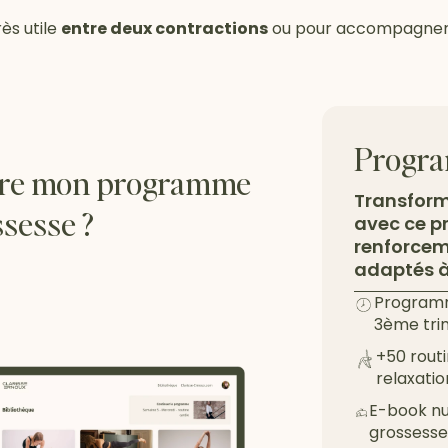
ès utile
entre deux contractions
ou pour accompagner u
Progra
ivre mon programme
Transform
ssesse ?
avec ce 
renforceme
adaptés à
Programm
3ème tri
+50 routi
relaxatio
E-book nut
grossess