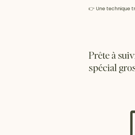
👉 Une technique tr
Prête à su
spécial gro