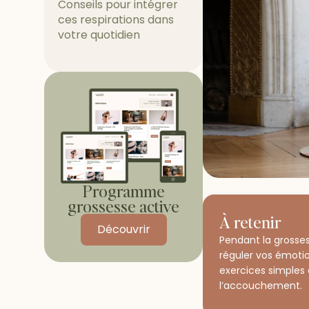
Conseils pour intégrer
ces respirations dans
votre quotidien
Programme
grossesse active
À retenir
Découvrir
Pendant la grossess
réguler vos émotio
exercices simples
l’accouchement.