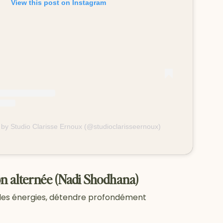
View this post on Instagram
 by Studio Clarisse Ernoux (@studioclarisseernoux)
ion alternée (Nadi Shodhana)
er les énergies, détendre profondément