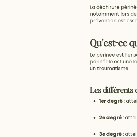
La déchirure périn
notamment lors de 
prévention est essen
Qu’est-ce q
Le
périnée
est l’ens
périnéale est une l
un traumatisme.
Les différents 
1er degré
: atte
2e degré
: atte
3e degré
: atte