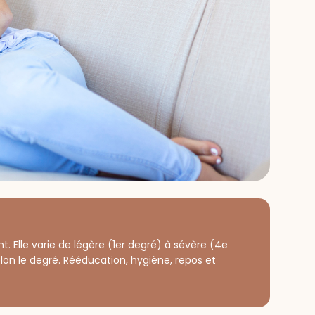
. Elle varie de légère (1er degré) à sévère (4e
lon le degré. Rééducation, hygiène, repos et