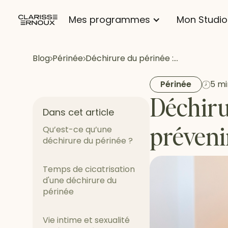
Mes programmes
Mon Studio
Blog
Périnée
Déchirure du périnée :…
Périnée
5 mi
Déchiru
Dans cet article
préveni
Qu’est-ce qu’une
déchirure du périnée ?
Temps de cicatrisation
d'une déchirure du
périnée
Vie intime et sexualité