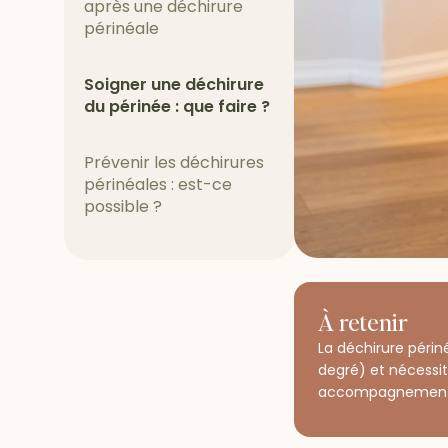
après une déchirure
périnéale
Soigner une déchirure
du périnée : que faire ?
Prévenir les déchirures
périnéales : est-ce
possible ?
À retenir
La déchirure périn
degré) et nécessit
accompagnement s