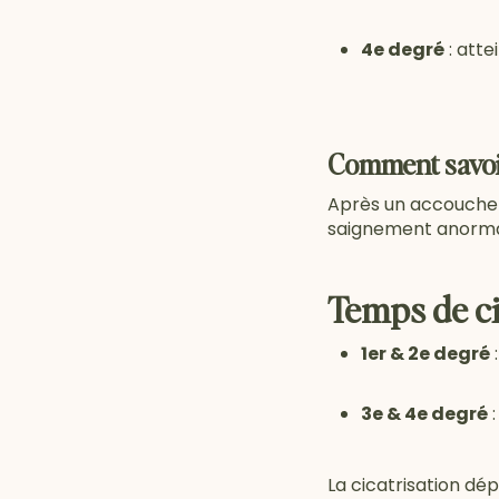
4e degré
: atte
Comment savoir
Après un accoucheme
saignement anormal o
Temps de ci
1er & 2e degré
:
3e & 4e degré
:
La cicatrisation dép