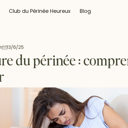
Club du Périnée Heureux
Blog
n
13/6/25
re du périnée : compren
r