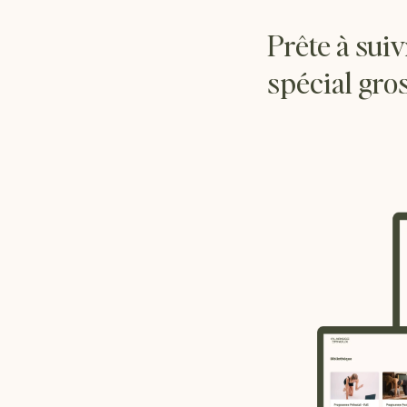
Prête à su
spécial gro