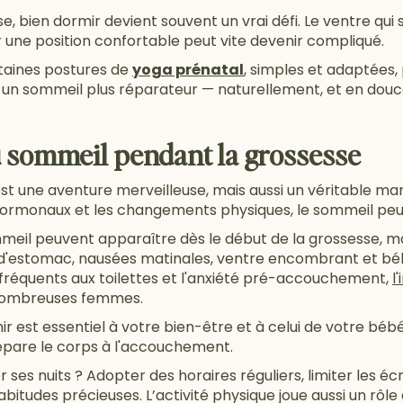
, bien dormir devient souvent un vrai défi. Le ventre qui s’
une position confortable peut vite devenir compliqué.
taines postures de
yoga prénatal
, simples et adaptées, 
 un sommeil plus réparateur — naturellement, et en douc
u sommeil pendant la grossesse
t une aventure merveilleuse, mais aussi un véritable mara
rmonaux et les changements physiques, le sommeil peut 
meil peuvent apparaître dès le début de la grossesse, m
 d'estomac, nausées matinales, ventre encombrant et béb
fréquents aux toilettes et l'anxiété pré-accouchement,
l
 nombreuses femmes.
ir est essentiel à votre bien-être et à celui de votre bébé
épare le corps à l'accouchement.
s nuits ? Adopter des horaires réguliers, limiter les écran
itudes précieuses. L’activité physique joue aussi un rôle 