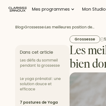
Mes programmes
Mon Studio
Blog
Grossesse
Les meilleures position de…
Grossesse
5
Les mei
Dans cet article
bien do
Les défis du sommeil
pendant la grossesse
Le yoga prénatal : une
solution douce et
efficace
7 postures de Yoga