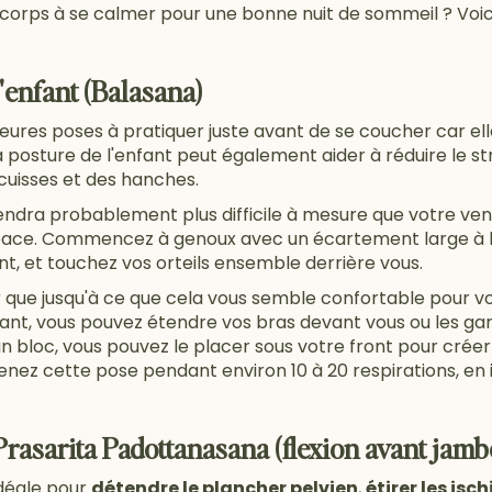
 corps à se calmer pour une bonne nuit de sommeil ? Voic
'enfant (Balasana)
leures poses à pratiquer juste avant de se coucher car elle
a posture de l'enfant peut également aider à réduire le str
cuisses et des hanches.
endra probablement plus difficile à mesure que votre vent
ace. Commencez à genoux avec un écartement large à l'ex
nt, et touchez vos orteils ensemble derrière vous.
r que jusqu'à ce que cela vous semble confortable pour v
avant, vous pouvez étendre vos bras devant vous ou les gard
 un bloc, vous pouvez le placer sous votre front pour crée
enez cette pose pendant environ 10 à 20 respirations, en
Prasarita Padottanasana (flexion avant jamb
idéale pour
détendre le plancher pelvien
,
étirer les isc