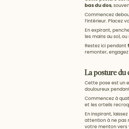
bas du dos
, souve
Commencez debout, l
l’intérieur. Placez 
En expirant, penche
les mains au sol, o
Restez ici pendant
remonter, engagez 
La posture du
Cette pose est un e
douloureux pendant
Commencez à quatre
et les orteils recroq
En inspirant, laisse
attention à ne pas r
votre menton vers v