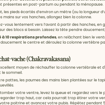
nt présentes en post-partum ou pendant la ménopause.
es pieds écartés d’environ un mètre (ou la longueur d’u
vos mains sur vos hanches, allongez bien la colonne.
z-vous lentement vers l’avant à partir des hanches, en g
u sur des blocs si besoin. Laissez la tête pendre doucement
5 à 10 respirations profondes
, en relâchant bien le vent
doucement le centre et déroulez la colonne vertèbre pa
 chat-vache (Chakravakasana)
xcellent moyen de réchauffer la colonne vertébrale et d'é
 le sommeil.
 pattes, les paumes des mains bien plantées sur le tapis
uevillés.
z tomber votre ventre, levez la queue et regardez vers le 
egarder trop haut, car cela pourrait trop étirer votre ven
otre poitrine et avancez votre pubis. Répétez pendant 5