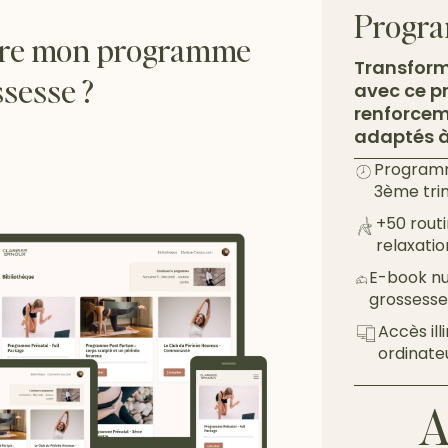
Progra
ivre mon programme
Transform
ssesse ?
avec ce 
renforceme
adaptés à
Programm
3ème tri
+50 routi
relaxatio
E-book nut
grossess
Accès ill
ordinate
A