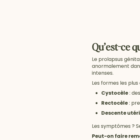
Qu’est-ce q
Le prolapsus génita
anormalement dans 
intenses.
Les formes les plus
Cystocèle
: de
Rectocèle
: pre
Descente utér
Les symptômes ? Sen
Peut-on faire rem