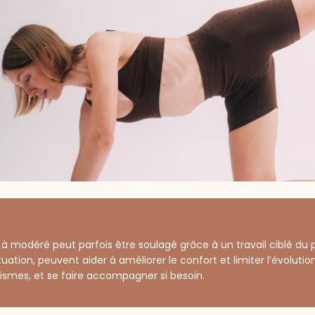
 à modéré peut parfois être soulagé grâce à un travail ciblé du pé
tuation, peuvent aider à améliorer le confort et limiter l’évoluti
ismes, et se faire accompagner si besoin.