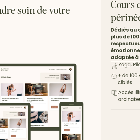
Cours d
ndre soin de votre
périné
Dédiés au c
plus de 100
respectueu
émotionnel
adaptée à 
Yoga, Pi
+ de 100 
ciblés
Accès ill
ordinate