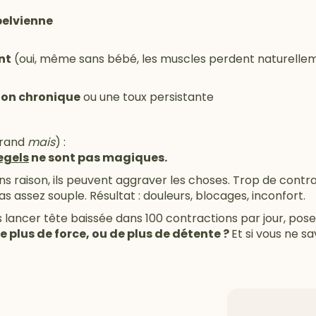
pelvienne
nt
(oui, même sans bébé, les muscles perdent naturellem
ion chronique
ou une toux persistante
 grand
mais
) :
egels
ne sont pas magiques.
 sans raison, ils peuvent aggraver les choses. Trop de con
s assez souple. Résultat : douleurs, blocages, inconfort.
s lancer tête baissée dans 100 contractions par jour, pos
e plus de force, ou de plus de détente ?
Et si vous ne 