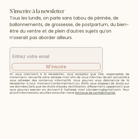
S’inscrire à la newsletter
Tous les lundis, on parle sans tabou de périnée, de
ballonnements, de grossesse, de postpartum, du bien-
être du ventre et de plein d’autres sujets qu’on
n’oserait pas aborder ailleurs.
M'inscrire
En vous inscrivant à la Newsletter, vous acceptez que UNE, responsable de
traitement, recueille votre adresse mail afin de vous informer de son actualité &
vous adresser des contenus informatifs. Vous pourrez vous désinscrire de la
Newsletter à tout moment.Conformément au RGPD, vous disposez de droits sur
vos données (tels que les droits d’accès, rectification, effacement, opposition) que
vous pourrez exercer en écrivant à l’adresse mail clarissernx@gmail.com. Pour
plus d’informations, veuillez consulter notre
Politique de confidentialité.