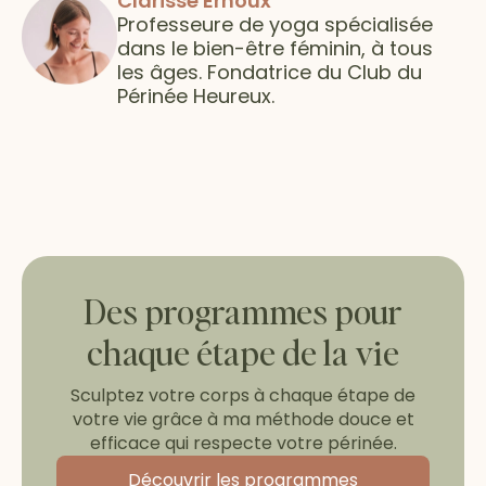
Clarisse Ernoux
Professeure de yoga spécialisée
dans le bien-être féminin, à tous
les âges. Fondatrice du Club du
Périnée Heureux.
Des programmes pour
chaque étape de la vie
Sculptez votre corps à chaque étape de
votre vie grâce à ma méthode douce et
efficace qui respecte votre périnée.
Découvrir les programmes