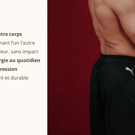
otre corps
ant l’un l’autre
eur, sans impact
rgie au quotidien
ression
nt et durable