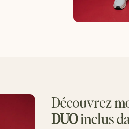
Découvrez m
DUO
inclus d